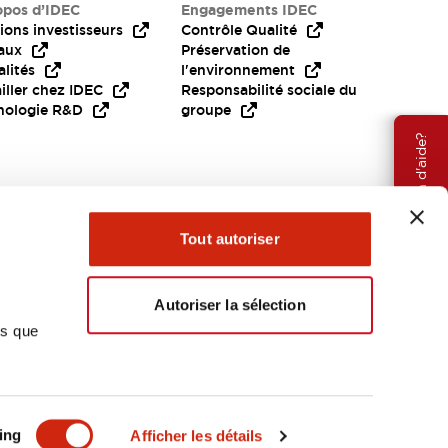
opos d’IDEC
Engagements IDEC
ions investisseurs
Contrôle Qualité
aux
Préservation de
lités
l'environnement
iller chez IDEC
Responsabilité sociale du
nologie R&D
groupe
Besoin d'aide?
Tout autoriser
Autoriser la sélection
ns que
EMEA
ing
Afficher les détails
OCUMENTS ET FICHIERS