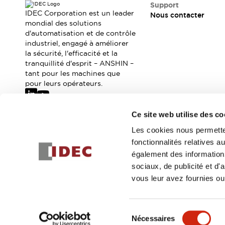
Où acheter
Support
IDEC Corporation est un leader
Nous contacter
Distributeurs en ligne
mondial des solutions
d'automatisation et de contrôle
industriel, engagé à améliorer
la sécurité, l'efficacité et la
tranquillité d'esprit – ANSHIN –
tant pour les machines que
pour leurs opérateurs.
Ce site web utilise des co
Abonnez-vous à notre newsletter
Les cookies nous permetten
fonctionnalités relatives 
Inscrivez-vou
également des informations
sociaux, de publicité et d
vous leur avez fournies ou 
© 2026 IDEC Corporation
Politique de confidentialité
Cond
Sélection
Nécessaires
DÉTAILS DU PROD
du