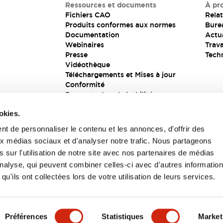
Ressources et documents
À pr
Fichiers CAO
Relat
Produits conformes aux normes
Bure
Documentation
Actua
Webinaires
Trava
Presse
Tech
Vidéothèque
Téléchargements et Mises à jour
Conformité
Rapports de vulnérabilité
Solution de sécurité
okies.
t de personnaliser le contenu et les annonces, d'offrir des
aux médias sociaux et d'analyser notre trafic. Nous partageons
s
 sur l'utilisation de notre site avec nos partenaires de médias
'analyse, qui peuvent combiner celles-ci avec d'autres informatio
qu'ils ont collectées lors de votre utilisation de leurs services.
itions générales
Préférences
Statistiques
Market
UIT
CARACTÉRISTIQUES CLÉS
SPÉCIFICATIONS
D