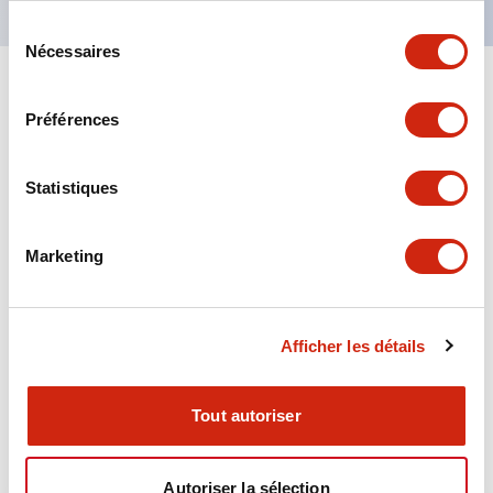
Sélection
Nécessaires
du
consentement
+
Spécifications
Tout développer
Préférences
Aesthetic Specifications
Statistiques
Environmental Specifications
Marketing
Functional Specifications
Mechanical Specifications
Afficher les détails
Mounting and Installation Specifications
Tout autoriser
Autoriser la sélection