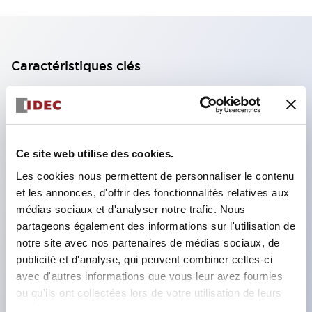
Caractéristiques clés
Bloc de contact à 2 étages avec 2 contacts,
permettant une configuration à 4 contacts
(assurant l'isolation entre les 2 contacts).
Ce site web utilise des cookies.
Profondeur du panneau de 39,9 mm (*bloc de
Les cookies nous permettent de personnaliser le contenu
contact à 11 étages), 59,9 mm (*bloc de contact à
et les annonces, d'offrir des fonctionnalités relatives aux
22 étages). Conception peu encombrante
médias sociaux et d'analyser notre trafic. Nous
possible.
partageons également des informations sur l'utilisation de
notre site avec nos partenaires de médias sociaux, de
Structure de sécurité de 3e génération :
publicité et d'analyse, qui peuvent combiner celles-ci
déclenchement à 2 actions, garde intégrée,
avec d'autres informations que vous leur avez fournies
structure de protection des doigts IP20.
ou qu'ils ont collectées lors de votre utilisation de leurs
services.