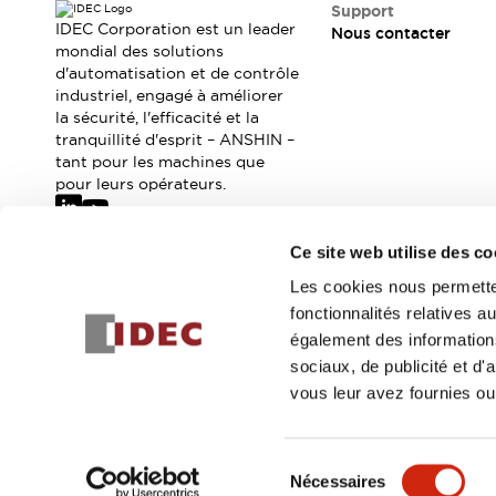
Où acheter
Support
IDEC Corporation est un leader
Nous contacter
Distributeurs en ligne
mondial des solutions
d'automatisation et de contrôle
industriel, engagé à améliorer
la sécurité, l'efficacité et la
tranquillité d'esprit – ANSHIN –
tant pour les machines que
pour leurs opérateurs.
Ce site web utilise des co
Abonnez-vous à notre newsletter
Les cookies nous permetten
fonctionnalités relatives 
Inscrivez-vou
également des informations
sociaux, de publicité et d
vous leur avez fournies ou 
© 2026 IDEC Corporation
Politique de confidentialité
Cond
Sélection
Nécessaires
DÉTAILS DU PROD
du