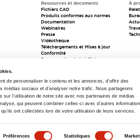
Ressources et documents
À pr
Fichiers CAO
Relat
Produits conformes aux normes
Bure
Documentation
Actua
Webinaires
Trava
Presse
Tech
Vidéothèque
Téléchargements et Mises à jour
Conformité
Rapports de vulnérabilité
Solution de sécurité
okies.
t de personnaliser le contenu et les annonces, d'offrir des
aux médias sociaux et d'analyser notre trafic. Nous partageons
s
 sur l'utilisation de notre site avec nos partenaires de médias
'analyse, qui peuvent combiner celles-ci avec d'autres informatio
qu'ils ont collectées lors de votre utilisation de leurs services.
itions générales
Préférences
Statistiques
Market
UIT
CARACTÉRISTIQUES CLÉS
SPÉCIFICATIONS
D