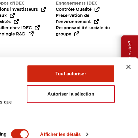
opos d’IDEC
Engagements IDEC
ions investisseurs
Contrôle Qualité
aux
Préservation de
lités
l'environnement
iller chez IDEC
Responsabilité sociale du
nologie R&D
groupe
Besoin d'aide?
Tout autoriser
Autoriser la sélection
ns que
EMEA
ing
Afficher les détails
OCUMENTS ET FICHIERS