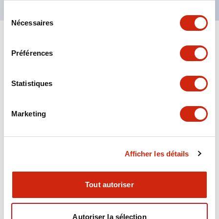
Sélection
Nécessaires
du
consentement
+
Spécifications
Tout développer
Préférences
Aesthetic Specifications
Statistiques
Environmental Specifications
Marketing
Functional Specifications
Mechanical Specifications
Afficher les détails
Mounting and Installation Specifications
Tout autoriser
Autoriser la sélection