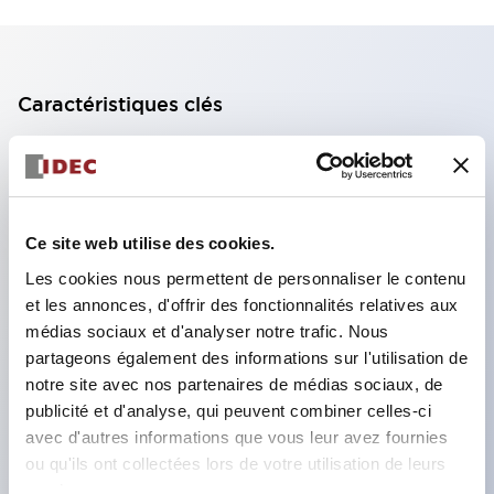
Caractéristiques clés
Bloc de contact à 2 étages avec 2 contacts,
permettant une configuration à 4 contacts
(assurant l'isolation entre les 2 contacts).
Ce site web utilise des cookies.
Profondeur du panneau de 39,9 mm (*bloc de
Les cookies nous permettent de personnaliser le contenu
contact à 11 étages), 59,9 mm (*bloc de contact à
et les annonces, d'offrir des fonctionnalités relatives aux
22 étages). Conception peu encombrante
médias sociaux et d'analyser notre trafic. Nous
possible.
partageons également des informations sur l'utilisation de
notre site avec nos partenaires de médias sociaux, de
Structure de sécurité de 3e génération :
publicité et d'analyse, qui peuvent combiner celles-ci
déclenchement à 2 actions, garde intégrée,
avec d'autres informations que vous leur avez fournies
structure de protection des doigts IP20.
ou qu'ils ont collectées lors de votre utilisation de leurs
services.