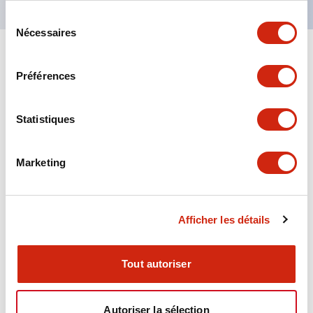
Sélection
Nécessaires
du
consentement
+
Spécifications
Tout développer
Préférences
Aesthetic Specifications
Statistiques
Environmental Specifications
Marketing
Functional Specifications
Mechanical Specifications
Afficher les détails
Mounting and Installation Specifications
Tout autoriser
Autoriser la sélection