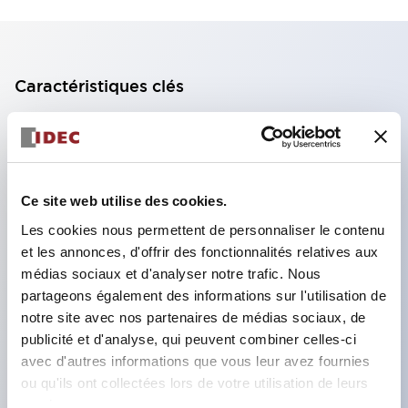
Caractéristiques clés
Bloc de contact à 2 étages avec 2 contacts,
permettant une configuration à 4 contacts
(assurant l'isolation entre les 2 contacts).
Ce site web utilise des cookies.
Profondeur du panneau de 39,9 mm (*bloc de
Les cookies nous permettent de personnaliser le contenu
contact à 11 étages), 59,9 mm (*bloc de contact à
et les annonces, d'offrir des fonctionnalités relatives aux
22 étages). Conception peu encombrante
médias sociaux et d'analyser notre trafic. Nous
possible.
partageons également des informations sur l'utilisation de
notre site avec nos partenaires de médias sociaux, de
Structure de sécurité de 3e génération :
publicité et d'analyse, qui peuvent combiner celles-ci
déclenchement à 2 actions, garde intégrée,
avec d'autres informations que vous leur avez fournies
structure de protection des doigts IP20.
ou qu'ils ont collectées lors de votre utilisation de leurs
services.