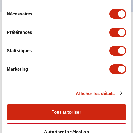
Sélection
Nécessaires
du
consentement
+
Spécifications
Tout développer
Préférences
Aesthetic Specifications
Statistiques
Environmental Specifications
Marketing
Functional Specifications
Mechanical Specifications
Afficher les détails
Mounting and Installation Specifications
Tout autoriser
Autoriser la sélection