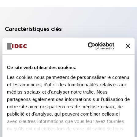
Caractéristiques clés
Bloc de contact à 2 étages avec 2 contacts,
permettant une configuration à 4 contacts
(assurant l'isolation entre les 2 contacts).
Ce site web utilise des cookies.
Profondeur du panneau de 39,9 mm (*bloc de
Les cookies nous permettent de personnaliser le contenu
contact à 11 étages), 59,9 mm (*bloc de contact à
et les annonces, d'offrir des fonctionnalités relatives aux
22 étages). Conception peu encombrante
médias sociaux et d'analyser notre trafic. Nous
possible.
partageons également des informations sur l'utilisation de
notre site avec nos partenaires de médias sociaux, de
Structure de sécurité de 3e génération :
publicité et d'analyse, qui peuvent combiner celles-ci
déclenchement à 2 actions, garde intégrée,
avec d'autres informations que vous leur avez fournies
structure de protection des doigts IP20.
ou qu'ils ont collectées lors de votre utilisation de leurs
services.