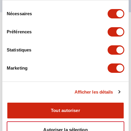
Sélection
Nécessaires
du
consentement
+
Spécifications
Tout développer
Préférences
Aesthetic Specifications
Statistiques
Environmental Specifications
Marketing
Functional Specifications
Mechanical Specifications
Afficher les détails
Mounting and Installation Specifications
Tout autoriser
Autoriser la sélection