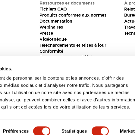
Ressources et documents
À pr
Fichiers CAO
Relat
Produits conformes aux normes
Bure
Documentation
Actua
Webinaires
Trava
Presse
Tech
Vidéothèque
Téléchargements et Mises à jour
Conformité
Rapports de vulnérabilité
Solution de sécurité
okies.
t de personnaliser le contenu et les annonces, d'offrir des
aux médias sociaux et d'analyser notre trafic. Nous partageons
s
 sur l'utilisation de notre site avec nos partenaires de médias
'analyse, qui peuvent combiner celles-ci avec d'autres informatio
qu'ils ont collectées lors de votre utilisation de leurs services.
itions générales
Préférences
Statistiques
Market
UIT
CARACTÉRISTIQUES CLÉS
SPÉCIFICATIONS
D