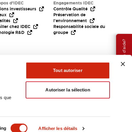
opos d’IDEC
Engagements IDEC
ions investisseurs
Contrôle Qualité
aux
Préservation de
lités
l'environnement
iller chez IDEC
Responsabilité sociale du
nologie R&D
groupe
Besoin d'aide?
Tout autoriser
Autoriser la sélection
ns que
EMEA
ing
Afficher les détails
OCUMENTS ET FICHIERS