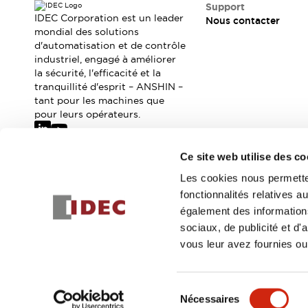
Où acheter
Support
IDEC Corporation est un leader
Nous contacter
Distributeurs en ligne
mondial des solutions
d'automatisation et de contrôle
industriel, engagé à améliorer
la sécurité, l'efficacité et la
tranquillité d'esprit – ANSHIN –
tant pour les machines que
pour leurs opérateurs.
Ce site web utilise des co
Abonnez-vous à notre newsletter
Les cookies nous permetten
fonctionnalités relatives 
Inscrivez-vou
également des informations
sociaux, de publicité et d
vous leur avez fournies ou 
© 2026 IDEC Corporation
Politique de confidentialité
Cond
Sélection
Nécessaires
DÉTAILS DU PROD
du