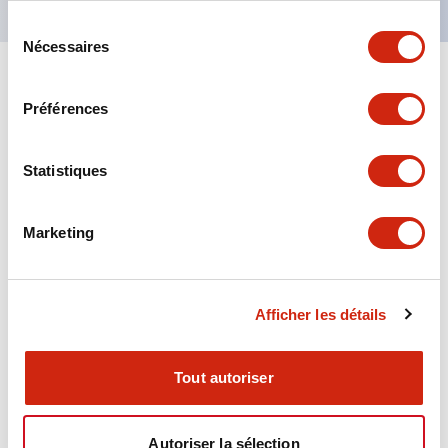
Sélection
Nécessaires
du
consentement
+
Spécifications
Tout développer
Préférences
Aesthetic Specifications
Statistiques
Environmental Specifications
Marketing
Functional Specifications
Mechanical Specifications
Afficher les détails
Mounting and Installation Specifications
Tout autoriser
Autoriser la sélection