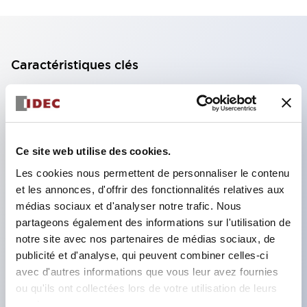
Caractéristiques clés
Bloc de contact à 2 étages avec 2 contacts,
permettant une configuration à 4 contacts
(assurant l'isolation entre les 2 contacts).
Ce site web utilise des cookies.
Profondeur du panneau de 39,9 mm (*bloc de
Les cookies nous permettent de personnaliser le contenu
contact à 11 étages), 59,9 mm (*bloc de contact à
et les annonces, d'offrir des fonctionnalités relatives aux
22 étages). Conception peu encombrante
médias sociaux et d'analyser notre trafic. Nous
possible.
partageons également des informations sur l'utilisation de
notre site avec nos partenaires de médias sociaux, de
Structure de sécurité de 3e génération :
publicité et d'analyse, qui peuvent combiner celles-ci
déclenchement à 2 actions, garde intégrée,
avec d'autres informations que vous leur avez fournies
structure de protection des doigts IP20.
ou qu'ils ont collectées lors de votre utilisation de leurs
services.