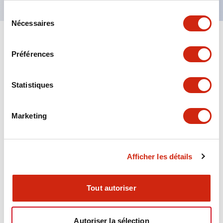
Sélection
Nécessaires
du
consentement
+
Spécifications
Tout développer
Préférences
Aesthetic Specifications
Statistiques
Environmental Specifications
Marketing
Functional Specifications
Mechanical Specifications
Afficher les détails
Mounting and Installation Specifications
Tout autoriser
Autoriser la sélection