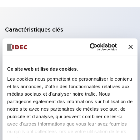
Caractéristiques clés
Bloc de contact à 2 étages avec 2 contacts,
permettant une configuration à 4 contacts
(assurant l'isolation entre les 2 contacts).
Ce site web utilise des cookies.
Profondeur du panneau de 39,9 mm (*bloc de
Les cookies nous permettent de personnaliser le contenu
contact à 11 étages), 59,9 mm (*bloc de contact à
et les annonces, d'offrir des fonctionnalités relatives aux
22 étages). Conception peu encombrante
médias sociaux et d'analyser notre trafic. Nous
possible.
partageons également des informations sur l'utilisation de
notre site avec nos partenaires de médias sociaux, de
Structure de sécurité de 3e génération :
publicité et d'analyse, qui peuvent combiner celles-ci
déclenchement à 2 actions, garde intégrée,
avec d'autres informations que vous leur avez fournies
structure de protection des doigts IP20.
ou qu'ils ont collectées lors de votre utilisation de leurs
services.