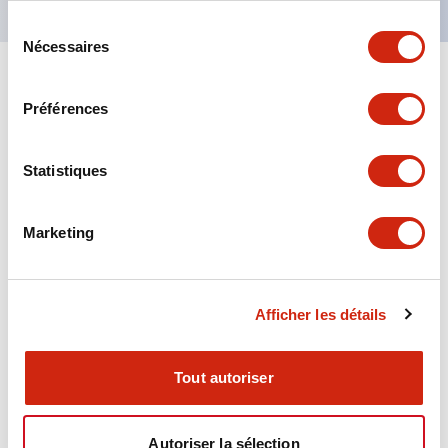
Sélection
Nécessaires
du
consentement
+
Spécifications
Tout développer
Préférences
Aesthetic Specifications
Statistiques
Environmental Specifications
Marketing
Functional Specifications
Mechanical Specifications
Afficher les détails
Mounting and Installation Specifications
Tout autoriser
Autoriser la sélection