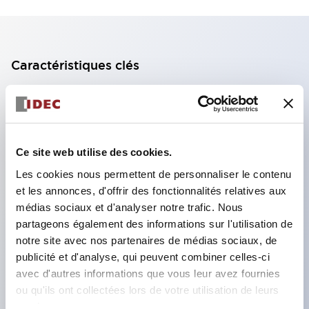
Caractéristiques clés
Bloc de contact à 2 étages avec 2 contacts,
permettant une configuration à 4 contacts
(assurant l'isolation entre les 2 contacts).
Ce site web utilise des cookies.
Profondeur du panneau de 39,9 mm (*bloc de
Les cookies nous permettent de personnaliser le contenu
contact à 11 étages), 59,9 mm (*bloc de contact à
et les annonces, d'offrir des fonctionnalités relatives aux
22 étages). Conception peu encombrante
médias sociaux et d'analyser notre trafic. Nous
possible.
partageons également des informations sur l'utilisation de
notre site avec nos partenaires de médias sociaux, de
Structure de sécurité de 3e génération :
publicité et d'analyse, qui peuvent combiner celles-ci
déclenchement à 2 actions, garde intégrée,
avec d'autres informations que vous leur avez fournies
structure de protection des doigts IP20.
ou qu'ils ont collectées lors de votre utilisation de leurs
services.