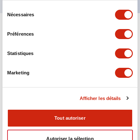
Sélection
Nécessaires
du
consentement
+
Spécifications
Tout développer
Préférences
Aesthetic Specifications
Statistiques
Environmental Specifications
Marketing
Functional Specifications
Mechanical Specifications
Afficher les détails
Mounting and Installation Specifications
Tout autoriser
Autoriser la sélection