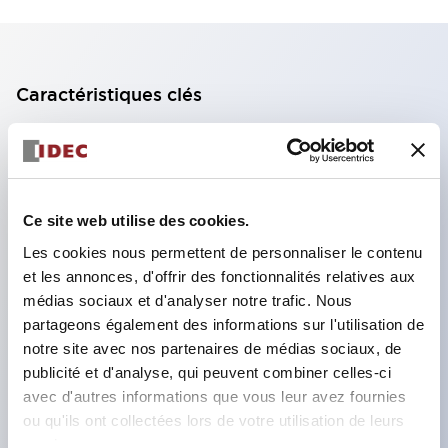
Caractéristiques clés
Bloc de contact à 2 étages avec 2 contacts,
permettant une configuration à 4 contacts
(assurant l'isolation entre les 2 contacts).
Ce site web utilise des cookies.
Profondeur du panneau de 39,9 mm (*bloc de
Les cookies nous permettent de personnaliser le contenu
contact à 11 étages), 59,9 mm (*bloc de contact à
et les annonces, d'offrir des fonctionnalités relatives aux
22 étages). Conception peu encombrante
médias sociaux et d'analyser notre trafic. Nous
possible.
partageons également des informations sur l'utilisation de
notre site avec nos partenaires de médias sociaux, de
Structure de sécurité de 3e génération :
publicité et d'analyse, qui peuvent combiner celles-ci
déclenchement à 2 actions, garde intégrée,
avec d'autres informations que vous leur avez fournies
structure de protection des doigts IP20.
ou qu'ils ont collectées lors de votre utilisation de leurs
services.