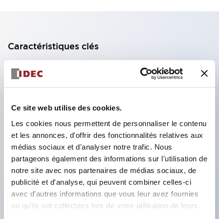
Caractéristiques clés
Bloc de contact à 2 étages avec 2 contacts,
permettant une configuration à 4 contacts
(assurant l'isolation entre les 2 contacts).
Ce site web utilise des cookies.
Profondeur du panneau de 39,9 mm (*bloc de
Les cookies nous permettent de personnaliser le contenu
contact à 11 étages), 59,9 mm (*bloc de contact à
et les annonces, d'offrir des fonctionnalités relatives aux
22 étages). Conception peu encombrante
médias sociaux et d'analyser notre trafic. Nous
possible.
partageons également des informations sur l'utilisation de
notre site avec nos partenaires de médias sociaux, de
Structure de sécurité de 3e génération :
publicité et d'analyse, qui peuvent combiner celles-ci
déclenchement à 2 actions, garde intégrée,
avec d'autres informations que vous leur avez fournies
structure de protection des doigts IP20.
ou qu'ils ont collectées lors de votre utilisation de leurs
services.