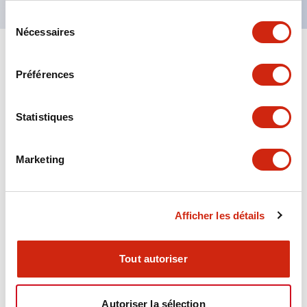
Sélection
Nécessaires
du
consentement
+
Spécifications
Tout développer
Préférences
Aesthetic Specifications
Statistiques
Environmental Specifications
Marketing
Functional Specifications
Mechanical Specifications
Afficher les détails
Mounting and Installation Specifications
Tout autoriser
Autoriser la sélection