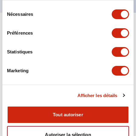
Sélection
Nécessaires
du
consentement
+
Spécifications
Tout développer
Préférences
Aesthetic Specifications
Statistiques
Environmental Specifications
Marketing
Functional Specifications
Mechanical Specifications
Afficher les détails
Mounting and Installation Specifications
Tout autoriser
Autoriser la sélection