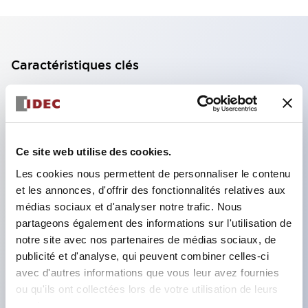
Caractéristiques clés
Bloc de contact à 2 étages avec 2 contacts,
permettant une configuration à 4 contacts
(assurant l'isolation entre les 2 contacts).
Ce site web utilise des cookies.
Profondeur du panneau de 39,9 mm (*bloc de
Les cookies nous permettent de personnaliser le contenu
contact à 11 étages), 59,9 mm (*bloc de contact à
et les annonces, d'offrir des fonctionnalités relatives aux
22 étages). Conception peu encombrante
médias sociaux et d'analyser notre trafic. Nous
possible.
partageons également des informations sur l'utilisation de
notre site avec nos partenaires de médias sociaux, de
Structure de sécurité de 3e génération :
publicité et d'analyse, qui peuvent combiner celles-ci
déclenchement à 2 actions, garde intégrée,
avec d'autres informations que vous leur avez fournies
structure de protection des doigts IP20.
ou qu'ils ont collectées lors de votre utilisation de leurs
services.