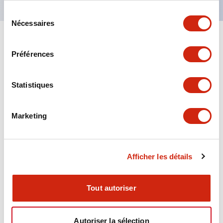
Sélection
Nécessaires
du
consentement
+
Spécifications
Tout développer
Préférences
Aesthetic Specifications
Statistiques
Environmental Specifications
Marketing
Functional Specifications
Mechanical Specifications
Afficher les détails
Mounting and Installation Specifications
Tout autoriser
Autoriser la sélection