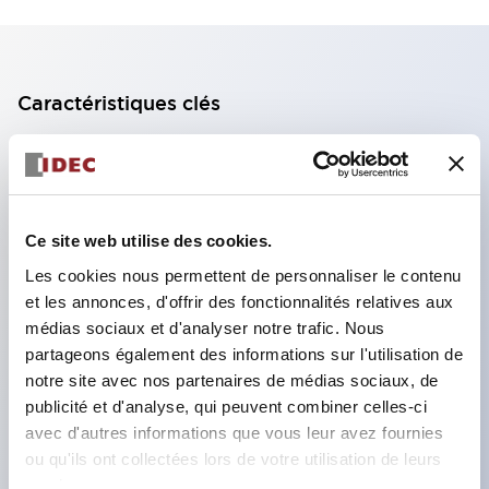
Caractéristiques clés
Bloc de contact à 2 étages avec 2 contacts,
permettant une configuration à 4 contacts
(assurant l'isolation entre les 2 contacts).
Ce site web utilise des cookies.
Profondeur du panneau de 39,9 mm (*bloc de
Les cookies nous permettent de personnaliser le contenu
contact à 11 étages), 59,9 mm (*bloc de contact à
et les annonces, d'offrir des fonctionnalités relatives aux
22 étages). Conception peu encombrante
médias sociaux et d'analyser notre trafic. Nous
possible.
partageons également des informations sur l'utilisation de
notre site avec nos partenaires de médias sociaux, de
Structure de sécurité de 3e génération :
publicité et d'analyse, qui peuvent combiner celles-ci
déclenchement à 2 actions, garde intégrée,
avec d'autres informations que vous leur avez fournies
structure de protection des doigts IP20.
ou qu'ils ont collectées lors de votre utilisation de leurs
services.