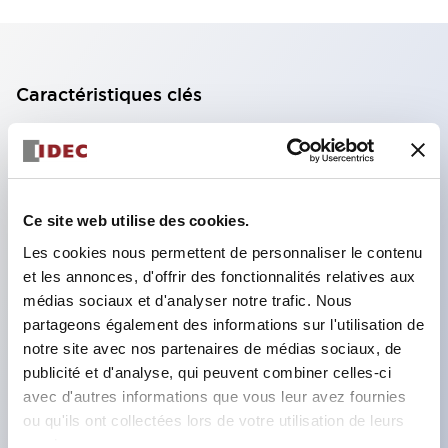
Caractéristiques clés
Bloc de contact à 2 étages avec 2 contacts,
permettant une configuration à 4 contacts
(assurant l'isolation entre les 2 contacts).
Ce site web utilise des cookies.
Profondeur du panneau de 39,9 mm (*bloc de
Les cookies nous permettent de personnaliser le contenu
contact à 11 étages), 59,9 mm (*bloc de contact à
et les annonces, d'offrir des fonctionnalités relatives aux
22 étages). Conception peu encombrante
médias sociaux et d'analyser notre trafic. Nous
possible.
partageons également des informations sur l'utilisation de
notre site avec nos partenaires de médias sociaux, de
Structure de sécurité de 3e génération :
publicité et d'analyse, qui peuvent combiner celles-ci
déclenchement à 2 actions, garde intégrée,
avec d'autres informations que vous leur avez fournies
structure de protection des doigts IP20.
ou qu'ils ont collectées lors de votre utilisation de leurs
services.