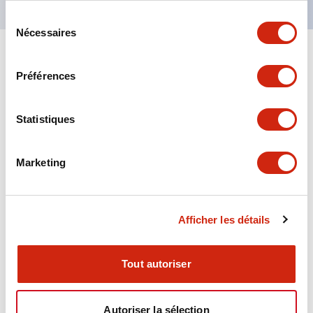
Sélection
Nécessaires
du
consentement
+
Spécifications
Tout développer
Préférences
Aesthetic Specifications
Statistiques
Environmental Specifications
Marketing
Functional Specifications
Mechanical Specifications
Afficher les détails
Mounting and Installation Specifications
Tout autoriser
Autoriser la sélection