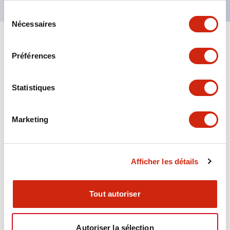
Sélection
Nécessaires
du
consentement
+
Spécifications
Tout développer
Préférences
Aesthetic Specifications
Statistiques
Environmental Specifications
Marketing
Functional Specifications
Mechanical Specifications
Afficher les détails
Mounting and Installation Specifications
Tout autoriser
Autoriser la sélection