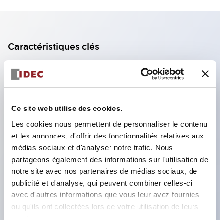
Caractéristiques clés
Bloc de contact à 2 étages avec 2 contacts,
permettant une configuration à 4 contacts
(assurant l'isolation entre les 2 contacts).
Ce site web utilise des cookies.
Profondeur du panneau de 39,9 mm (*bloc de
Les cookies nous permettent de personnaliser le contenu
contact à 11 étages), 59,9 mm (*bloc de contact à
et les annonces, d'offrir des fonctionnalités relatives aux
22 étages). Conception peu encombrante
médias sociaux et d'analyser notre trafic. Nous
possible.
partageons également des informations sur l'utilisation de
notre site avec nos partenaires de médias sociaux, de
Structure de sécurité de 3e génération :
publicité et d'analyse, qui peuvent combiner celles-ci
déclenchement à 2 actions, garde intégrée,
avec d'autres informations que vous leur avez fournies
structure de protection des doigts IP20.
ou qu'ils ont collectées lors de votre utilisation de leurs
services.