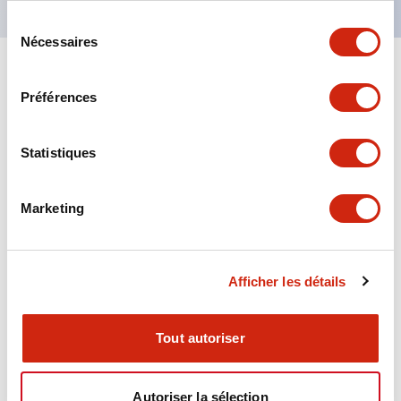
Sélection
Nécessaires
du
consentement
+
Spécifications
Tout développer
Préférences
Aesthetic Specifications
Statistiques
Environmental Specifications
Marketing
Functional Specifications
Mechanical Specifications
Afficher les détails
Mounting and Installation Specifications
Tout autoriser
Autoriser la sélection