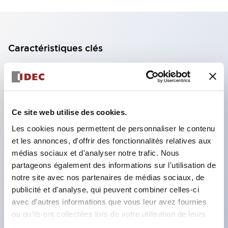
Caractéristiques clés
Bloc de contact à 2 étages avec 2 contacts,
permettant une configuration à 4 contacts
(assurant l'isolation entre les 2 contacts).
Ce site web utilise des cookies.
Profondeur du panneau de 39,9 mm (*bloc de
Les cookies nous permettent de personnaliser le contenu
contact à 11 étages), 59,9 mm (*bloc de contact à
et les annonces, d'offrir des fonctionnalités relatives aux
22 étages). Conception peu encombrante
médias sociaux et d'analyser notre trafic. Nous
possible.
partageons également des informations sur l'utilisation de
notre site avec nos partenaires de médias sociaux, de
Structure de sécurité de 3e génération :
publicité et d'analyse, qui peuvent combiner celles-ci
déclenchement à 2 actions, garde intégrée,
avec d'autres informations que vous leur avez fournies
structure de protection des doigts IP20.
ou qu'ils ont collectées lors de votre utilisation de leurs
services.