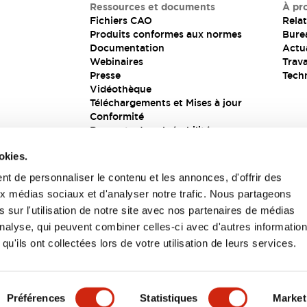
Ressources et documents
À pr
Fichiers CAO
Relat
Produits conformes aux normes
Bure
Documentation
Actua
Webinaires
Trava
Presse
Tech
Vidéothèque
Téléchargements et Mises à jour
Conformité
Rapports de vulnérabilité
Solution de sécurité
okies.
t de personnaliser le contenu et les annonces, d'offrir des
aux médias sociaux et d'analyser notre trafic. Nous partageons
s
 sur l'utilisation de notre site avec nos partenaires de médias
'analyse, qui peuvent combiner celles-ci avec d'autres informatio
qu'ils ont collectées lors de votre utilisation de leurs services.
itions générales
Préférences
Statistiques
Market
UIT
CARACTÉRISTIQUES CLÉS
SPÉCIFICATIONS
D