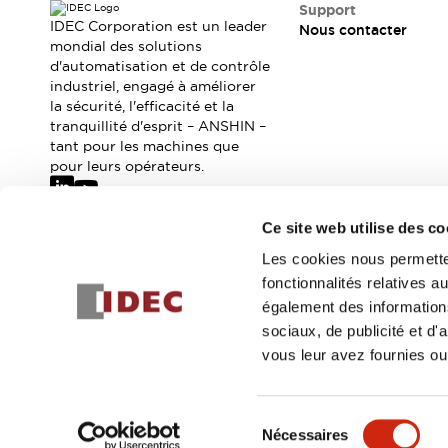
Où acheter
Support
IDEC Corporation est un leader
Nous contacter
Distributeurs en ligne
mondial des solutions
d'automatisation et de contrôle
industriel, engagé à améliorer
la sécurité, l'efficacité et la
tranquillité d'esprit – ANSHIN –
tant pour les machines que
pour leurs opérateurs.
Ce site web utilise des co
Abonnez-vous à notre newsletter
Les cookies nous permetten
fonctionnalités relatives 
Inscrivez-vou
également des informations
sociaux, de publicité et d
vous leur avez fournies ou 
© 2026 IDEC Corporation
Politique de confidentialité
Cond
Sélection
Nécessaires
DÉTAILS DU PROD
du