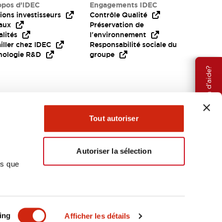
opos d’IDEC
Engagements IDEC
ions investisseurs
Contrôle Qualité
aux
Préservation de
lités
l'environnement
iller chez IDEC
Responsabilité sociale du
nologie R&D
groupe
Besoin d'aide?
Tout autoriser
Autoriser la sélection
ns que
EMEA
ing
Afficher les détails
OCUMENTS ET FICHIERS