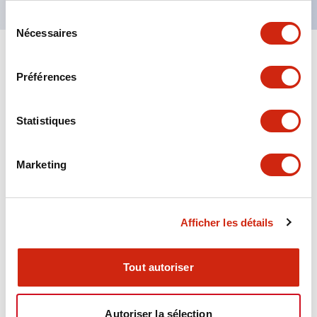
Sélection
Nécessaires
du
consentement
+
Spécifications
Tout développer
Préférences
Aesthetic Specifications
Statistiques
Environmental Specifications
Marketing
Functional Specifications
Mechanical Specifications
Afficher les détails
Mounting and Installation Specifications
Tout autoriser
Autoriser la sélection