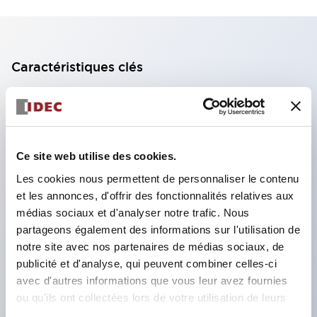
Caractéristiques clés
Bloc de contact à 2 étages avec 2 contacts,
permettant une configuration à 4 contacts
(assurant l'isolation entre les 2 contacts).
Ce site web utilise des cookies.
Profondeur du panneau de 39,9 mm (*bloc de
Les cookies nous permettent de personnaliser le contenu
contact à 11 étages), 59,9 mm (*bloc de contact à
et les annonces, d'offrir des fonctionnalités relatives aux
22 étages). Conception peu encombrante
médias sociaux et d'analyser notre trafic. Nous
possible.
partageons également des informations sur l'utilisation de
notre site avec nos partenaires de médias sociaux, de
Structure de sécurité de 3e génération :
publicité et d'analyse, qui peuvent combiner celles-ci
déclenchement à 2 actions, garde intégrée,
avec d'autres informations que vous leur avez fournies
structure de protection des doigts IP20.
ou qu'ils ont collectées lors de votre utilisation de leurs
services.