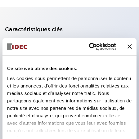
Caractéristiques clés
Bloc de contact à 2 étages avec 2 contacts,
permettant une configuration à 4 contacts
(assurant l'isolation entre les 2 contacts).
Ce site web utilise des cookies.
Profondeur du panneau de 39,9 mm (*bloc de
Les cookies nous permettent de personnaliser le contenu
contact à 11 étages), 59,9 mm (*bloc de contact à
et les annonces, d'offrir des fonctionnalités relatives aux
22 étages). Conception peu encombrante
médias sociaux et d'analyser notre trafic. Nous
possible.
partageons également des informations sur l'utilisation de
notre site avec nos partenaires de médias sociaux, de
Structure de sécurité de 3e génération :
publicité et d'analyse, qui peuvent combiner celles-ci
déclenchement à 2 actions, garde intégrée,
avec d'autres informations que vous leur avez fournies
structure de protection des doigts IP20.
ou qu'ils ont collectées lors de votre utilisation de leurs
services.