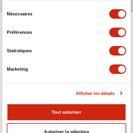
Sélection
Nécessaires
du
consentement
+
Spécifications
Tout développer
Préférences
Aesthetic Specifications
Statistiques
Environmental Specifications
Marketing
Functional Specifications
Mechanical Specifications
Afficher les détails
Mounting and Installation Specifications
Tout autoriser
Autoriser la sélection