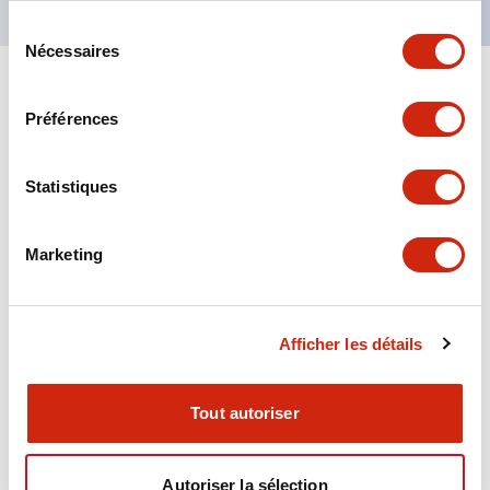
Sélection
Nécessaires
du
consentement
+
Spécifications
Tout développer
Préférences
Aesthetic Specifications
Statistiques
Environmental Specifications
Marketing
Functional Specifications
Mechanical Specifications
Afficher les détails
Mounting and Installation Specifications
Tout autoriser
Autoriser la sélection