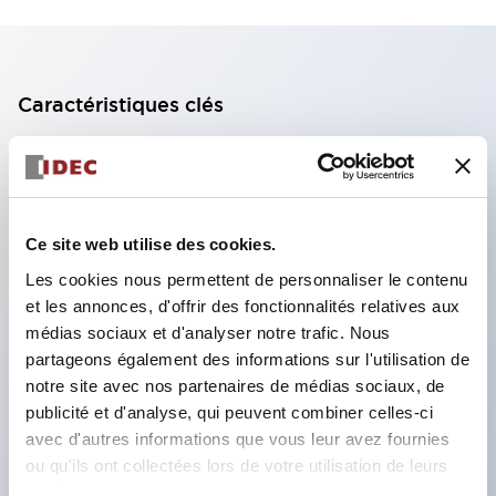
Caractéristiques clés
Bloc de contact à 2 étages avec 2 contacts,
permettant une configuration à 4 contacts
(assurant l'isolation entre les 2 contacts).
Ce site web utilise des cookies.
Profondeur du panneau de 39,9 mm (*bloc de
Les cookies nous permettent de personnaliser le contenu
contact à 11 étages), 59,9 mm (*bloc de contact à
et les annonces, d'offrir des fonctionnalités relatives aux
22 étages). Conception peu encombrante
médias sociaux et d'analyser notre trafic. Nous
possible.
partageons également des informations sur l'utilisation de
notre site avec nos partenaires de médias sociaux, de
Structure de sécurité de 3e génération :
publicité et d'analyse, qui peuvent combiner celles-ci
déclenchement à 2 actions, garde intégrée,
avec d'autres informations que vous leur avez fournies
structure de protection des doigts IP20.
ou qu'ils ont collectées lors de votre utilisation de leurs
services.