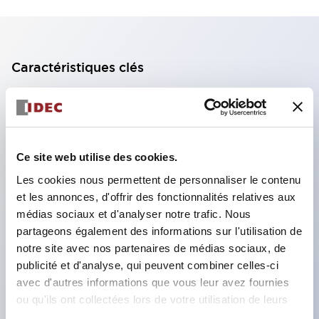
Caractéristiques clés
Bloc de contact à 2 étages avec 2 contacts,
permettant une configuration à 4 contacts
(assurant l'isolation entre les 2 contacts).
Ce site web utilise des cookies.
Profondeur du panneau de 39,9 mm (*bloc de
Les cookies nous permettent de personnaliser le contenu
contact à 11 étages), 59,9 mm (*bloc de contact à
et les annonces, d'offrir des fonctionnalités relatives aux
22 étages). Conception peu encombrante
médias sociaux et d'analyser notre trafic. Nous
possible.
partageons également des informations sur l'utilisation de
notre site avec nos partenaires de médias sociaux, de
Structure de sécurité de 3e génération :
publicité et d'analyse, qui peuvent combiner celles-ci
déclenchement à 2 actions, garde intégrée,
avec d'autres informations que vous leur avez fournies
structure de protection des doigts IP20.
ou qu'ils ont collectées lors de votre utilisation de leurs
services.