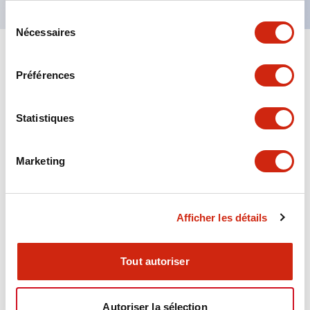
Sélection
Nécessaires
du
consentement
+
Spécifications
Tout développer
Préférences
Aesthetic Specifications
Statistiques
Environmental Specifications
Marketing
Functional Specifications
Mechanical Specifications
Afficher les détails
Mounting and Installation Specifications
Tout autoriser
Autoriser la sélection