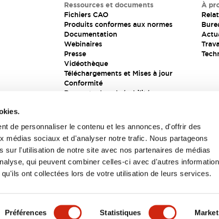
Ressources et documents
À pr
Fichiers CAO
Relat
Produits conformes aux normes
Bure
Documentation
Actua
Webinaires
Trava
Presse
Tech
Vidéothèque
Téléchargements et Mises à jour
Conformité
Rapports de vulnérabilité
Solution de sécurité
okies.
t de personnaliser le contenu et les annonces, d'offrir des
aux médias sociaux et d'analyser notre trafic. Nous partageons
s
 sur l'utilisation de notre site avec nos partenaires de médias
'analyse, qui peuvent combiner celles-ci avec d'autres informatio
qu'ils ont collectées lors de votre utilisation de leurs services.
itions générales
Préférences
Statistiques
Market
UIT
CARACTÉRISTIQUES CLÉS
SPÉCIFICATIONS
D