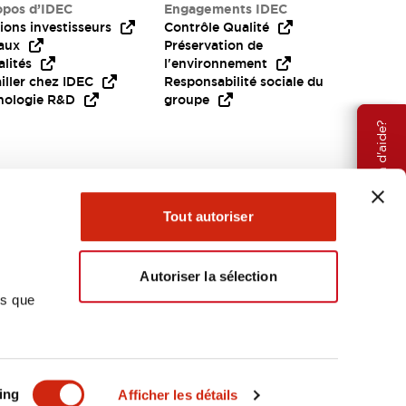
opos d’IDEC
Engagements IDEC
ions investisseurs
Contrôle Qualité
aux
Préservation de
lités
l'environnement
iller chez IDEC
Responsabilité sociale du
nologie R&D
groupe
Besoin d'aide?
Tout autoriser
Autoriser la sélection
ns que
EMEA
ing
Afficher les détails
OCUMENTS ET FICHIERS