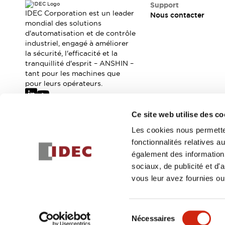
Où acheter
Support
IDEC Corporation est un leader
Nous contacter
Distributeurs en ligne
mondial des solutions
d'automatisation et de contrôle
industriel, engagé à améliorer
la sécurité, l'efficacité et la
tranquillité d'esprit – ANSHIN –
tant pour les machines que
pour leurs opérateurs.
Ce site web utilise des co
Abonnez-vous à notre newsletter
Les cookies nous permetten
fonctionnalités relatives 
Inscrivez-vou
également des informations
sociaux, de publicité et d
vous leur avez fournies ou 
© 2026 IDEC Corporation
Politique de confidentialité
Cond
Sélection
Nécessaires
DÉTAILS DU PROD
du