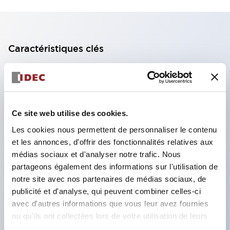
Caractéristiques clés
Bloc de contact à 2 étages avec 2 contacts,
permettant une configuration à 4 contacts
(assurant l'isolation entre les 2 contacts).
Ce site web utilise des cookies.
Profondeur du panneau de 39,9 mm (*bloc de
Les cookies nous permettent de personnaliser le contenu
contact à 11 étages), 59,9 mm (*bloc de contact à
et les annonces, d'offrir des fonctionnalités relatives aux
22 étages). Conception peu encombrante
médias sociaux et d'analyser notre trafic. Nous
possible.
partageons également des informations sur l'utilisation de
notre site avec nos partenaires de médias sociaux, de
Structure de sécurité de 3e génération :
publicité et d'analyse, qui peuvent combiner celles-ci
déclenchement à 2 actions, garde intégrée,
avec d'autres informations que vous leur avez fournies
structure de protection des doigts IP20.
ou qu'ils ont collectées lors de votre utilisation de leurs
services.