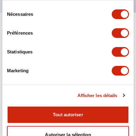
Sélection
Nécessaires
du
consentement
+
Spécifications
Tout développer
Préférences
Aesthetic Specifications
Statistiques
Environmental Specifications
Marketing
Functional Specifications
Mechanical Specifications
Afficher les détails
Mounting and Installation Specifications
Tout autoriser
Autoriser la sélection