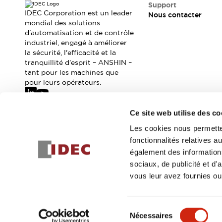
Où acheter
Support
IDEC Corporation est un leader
Nous contacter
Distributeurs en ligne
mondial des solutions
d'automatisation et de contrôle
industriel, engagé à améliorer
la sécurité, l'efficacité et la
tranquillité d'esprit – ANSHIN –
tant pour les machines que
pour leurs opérateurs.
Ce site web utilise des co
Abonnez-vous à notre newsletter
Les cookies nous permetten
fonctionnalités relatives 
Inscrivez-vou
également des informations
sociaux, de publicité et d
vous leur avez fournies ou 
© 2026 IDEC Corporation
Politique de confidentialité
Cond
Sélection
Nécessaires
DÉTAILS DU PROD
du