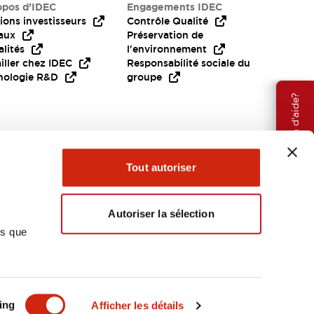
opos d’IDEC
Engagements IDEC
ions investisseurs
Contrôle Qualité
aux
Préservation de
lités
l'environnement
iller chez IDEC
Responsabilité sociale du
nologie R&D
groupe
Besoin d'aide?
Tout autoriser
Autoriser la sélection
ns que
EMEA
ing
Afficher les détails
OCUMENTS ET FICHIERS