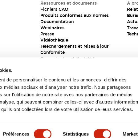
Ressources et documents
À pr
Fichiers CAO
Relat
Produits conformes aux normes
Bure
Documentation
Actua
Webinaires
Trava
Presse
Tech
Vidéothèque
Téléchargements et Mises à jour
Conformité
Rapports de vulnérabilité
Solution de sécurité
okies.
t de personnaliser le contenu et les annonces, d'offrir des
aux médias sociaux et d'analyser notre trafic. Nous partageons
s
 sur l'utilisation de notre site avec nos partenaires de médias
'analyse, qui peuvent combiner celles-ci avec d'autres informatio
qu'ils ont collectées lors de votre utilisation de leurs services.
itions générales
Préférences
Statistiques
Market
UIT
CARACTÉRISTIQUES CLÉS
SPÉCIFICATIONS
D