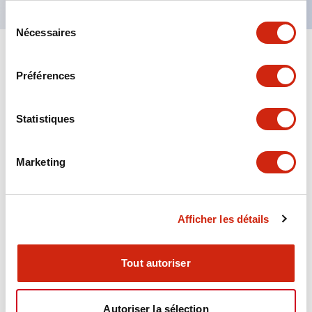
Sélection
Nécessaires
du
consentement
+
Spécifications
Tout développer
Préférences
Aesthetic Specifications
Statistiques
Environmental Specifications
Marketing
Functional Specifications
Mechanical Specifications
Afficher les détails
Mounting and Installation Specifications
Tout autoriser
Autoriser la sélection