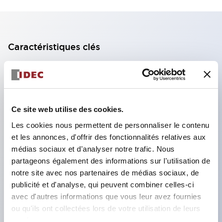
Caractéristiques clés
Bloc de contact à 2 étages avec 2 contacts,
permettant une configuration à 4 contacts
(assurant l'isolation entre les 2 contacts).
Ce site web utilise des cookies.
Profondeur du panneau de 39,9 mm (*bloc de
Les cookies nous permettent de personnaliser le contenu
contact à 11 étages), 59,9 mm (*bloc de contact à
et les annonces, d'offrir des fonctionnalités relatives aux
22 étages). Conception peu encombrante
médias sociaux et d'analyser notre trafic. Nous
possible.
partageons également des informations sur l'utilisation de
notre site avec nos partenaires de médias sociaux, de
Structure de sécurité de 3e génération :
publicité et d'analyse, qui peuvent combiner celles-ci
déclenchement à 2 actions, garde intégrée,
avec d'autres informations que vous leur avez fournies
structure de protection des doigts IP20.
ou qu'ils ont collectées lors de votre utilisation de leurs
services.