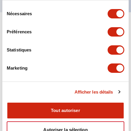
Sélection
Nécessaires
du
consentement
+
Spécifications
Tout développer
Préférences
Aesthetic Specifications
Statistiques
Environmental Specifications
Marketing
Functional Specifications
Mechanical Specifications
Afficher les détails
Mounting and Installation Specifications
Tout autoriser
Autoriser la sélection