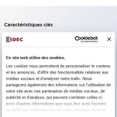
Caractéristiques clés
Bloc de contact à 2 étages avec 2 contacts,
permettant une configuration à 4 contacts
(assurant l'isolation entre les 2 contacts).
Ce site web utilise des cookies.
Profondeur du panneau de 39,9 mm (*bloc de
Les cookies nous permettent de personnaliser le contenu
contact à 11 étages), 59,9 mm (*bloc de contact à
et les annonces, d'offrir des fonctionnalités relatives aux
22 étages). Conception peu encombrante
médias sociaux et d'analyser notre trafic. Nous
possible.
partageons également des informations sur l'utilisation de
notre site avec nos partenaires de médias sociaux, de
Structure de sécurité de 3e génération :
publicité et d'analyse, qui peuvent combiner celles-ci
déclenchement à 2 actions, garde intégrée,
avec d'autres informations que vous leur avez fournies
structure de protection des doigts IP20.
ou qu'ils ont collectées lors de votre utilisation de leurs
services.