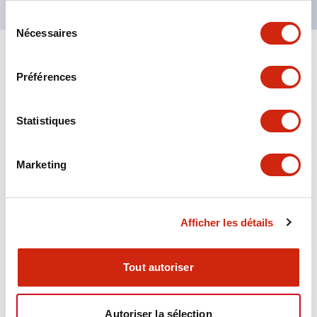
Sélection
Nécessaires
du
consentement
+
Spécifications
Tout développer
Préférences
Aesthetic Specifications
Statistiques
Environmental Specifications
Marketing
Functional Specifications
Mechanical Specifications
Afficher les détails
Mounting and Installation Specifications
Tout autoriser
Autoriser la sélection