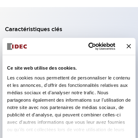
Caractéristiques clés
Bloc de contact à 2 étages avec 2 contacts,
permettant une configuration à 4 contacts
(assurant l'isolation entre les 2 contacts).
Ce site web utilise des cookies.
Profondeur du panneau de 39,9 mm (*bloc de
Les cookies nous permettent de personnaliser le contenu
contact à 11 étages), 59,9 mm (*bloc de contact à
et les annonces, d'offrir des fonctionnalités relatives aux
22 étages). Conception peu encombrante
médias sociaux et d'analyser notre trafic. Nous
possible.
partageons également des informations sur l'utilisation de
notre site avec nos partenaires de médias sociaux, de
Structure de sécurité de 3e génération :
publicité et d'analyse, qui peuvent combiner celles-ci
déclenchement à 2 actions, garde intégrée,
avec d'autres informations que vous leur avez fournies
structure de protection des doigts IP20.
ou qu'ils ont collectées lors de votre utilisation de leurs
services.