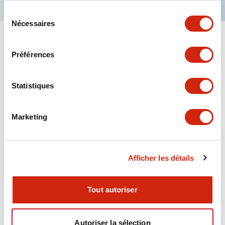
Sélection
Nécessaires
du
consentement
+
Spécifications
Tout développer
Préférences
Aesthetic Specifications
Statistiques
Environmental Specifications
Marketing
Functional Specifications
Mechanical Specifications
Afficher les détails
Mounting and Installation Specifications
Tout autoriser
Autoriser la sélection