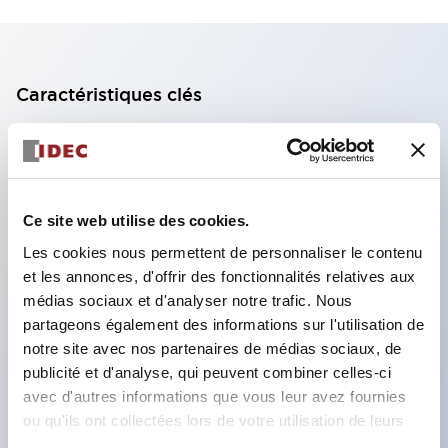
Caractéristiques clés
Bloc de contact à 2 étages avec 2 contacts,
permettant une configuration à 4 contacts
(assurant l'isolation entre les 2 contacts).
Ce site web utilise des cookies.
Profondeur du panneau de 39,9 mm (*bloc de
Les cookies nous permettent de personnaliser le contenu
contact à 11 étages), 59,9 mm (*bloc de contact à
et les annonces, d'offrir des fonctionnalités relatives aux
22 étages). Conception peu encombrante
médias sociaux et d'analyser notre trafic. Nous
possible.
partageons également des informations sur l'utilisation de
notre site avec nos partenaires de médias sociaux, de
Structure de sécurité de 3e génération :
publicité et d'analyse, qui peuvent combiner celles-ci
déclenchement à 2 actions, garde intégrée,
avec d'autres informations que vous leur avez fournies
structure de protection des doigts IP20.
ou qu'ils ont collectées lors de votre utilisation de leurs
services.