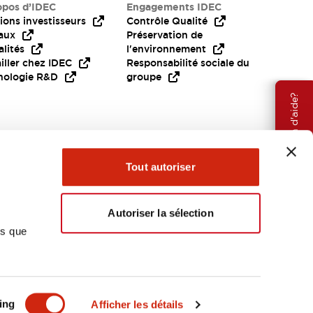
opos d’IDEC
Engagements IDEC
ions investisseurs
Contrôle Qualité
aux
Préservation de
lités
l'environnement
iller chez IDEC
Responsabilité sociale du
nologie R&D
groupe
Besoin d'aide?
Tout autoriser
Autoriser la sélection
ns que
EMEA
ing
Afficher les détails
OCUMENTS ET FICHIERS