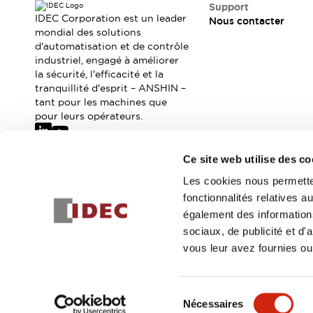
Où acheter
Support
IDEC Corporation est un leader
Nous contacter
Distributeurs en ligne
mondial des solutions
d'automatisation et de contrôle
industriel, engagé à améliorer
la sécurité, l'efficacité et la
tranquillité d'esprit – ANSHIN –
tant pour les machines que
pour leurs opérateurs.
Ce site web utilise des co
Abonnez-vous à notre newsletter
Les cookies nous permetten
fonctionnalités relatives 
Inscrivez-vou
également des informations
sociaux, de publicité et d
vous leur avez fournies ou 
© 2026 IDEC Corporation
Politique de confidentialité
Cond
Sélection
Nécessaires
DÉTAILS DU PROD
du