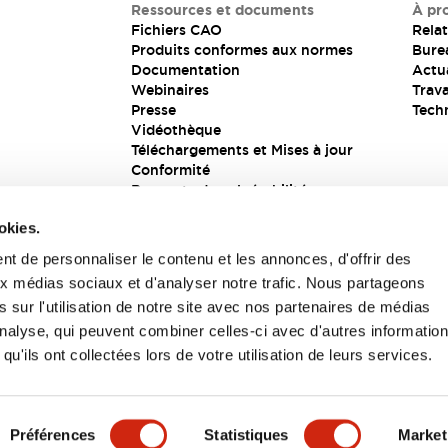
Ressources et documents
À pr
Fichiers CAO
Relat
Produits conformes aux normes
Bure
Documentation
Actua
Webinaires
Trava
Presse
Tech
Vidéothèque
Téléchargements et Mises à jour
Conformité
Rapports de vulnérabilité
Solution de sécurité
okies.
t de personnaliser le contenu et les annonces, d'offrir des
aux médias sociaux et d'analyser notre trafic. Nous partageons
s
 sur l'utilisation de notre site avec nos partenaires de médias
'analyse, qui peuvent combiner celles-ci avec d'autres informatio
qu'ils ont collectées lors de votre utilisation de leurs services.
itions générales
Préférences
Statistiques
Market
UIT
CARACTÉRISTIQUES CLÉS
SPÉCIFICATIONS
D