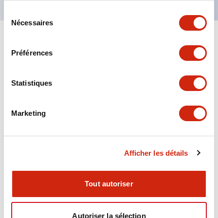
Sélection
Nécessaires
du
consentement
+
Spécifications
Tout développer
Préférences
Aesthetic Specifications
Statistiques
Environmental Specifications
Marketing
Functional Specifications
Mechanical Specifications
Afficher les détails
Mounting and Installation Specifications
Tout autoriser
Autoriser la sélection