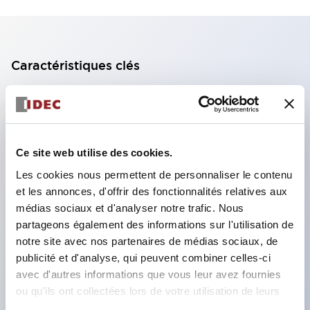
Caractéristiques clés
Bloc de contact à 2 étages avec 2 contacts,
permettant une configuration à 4 contacts
(assurant l'isolation entre les 2 contacts).
Ce site web utilise des cookies.
Profondeur du panneau de 39,9 mm (*bloc de
Les cookies nous permettent de personnaliser le contenu
contact à 11 étages), 59,9 mm (*bloc de contact à
et les annonces, d'offrir des fonctionnalités relatives aux
22 étages). Conception peu encombrante
médias sociaux et d'analyser notre trafic. Nous
possible.
partageons également des informations sur l'utilisation de
notre site avec nos partenaires de médias sociaux, de
Structure de sécurité de 3e génération :
publicité et d'analyse, qui peuvent combiner celles-ci
déclenchement à 2 actions, garde intégrée,
avec d'autres informations que vous leur avez fournies
structure de protection des doigts IP20.
ou qu'ils ont collectées lors de votre utilisation de leurs
services.