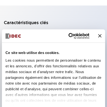
Caractéristiques clés
Bloc de contact à 2 étages avec 2 contacts,
permettant une configuration à 4 contacts
(assurant l'isolation entre les 2 contacts).
Ce site web utilise des cookies.
Profondeur du panneau de 39,9 mm (*bloc de
Les cookies nous permettent de personnaliser le contenu
contact à 11 étages), 59,9 mm (*bloc de contact à
et les annonces, d'offrir des fonctionnalités relatives aux
22 étages). Conception peu encombrante
médias sociaux et d'analyser notre trafic. Nous
possible.
partageons également des informations sur l'utilisation de
notre site avec nos partenaires de médias sociaux, de
Structure de sécurité de 3e génération :
publicité et d'analyse, qui peuvent combiner celles-ci
déclenchement à 2 actions, garde intégrée,
avec d'autres informations que vous leur avez fournies
structure de protection des doigts IP20.
ou qu'ils ont collectées lors de votre utilisation de leurs
services.