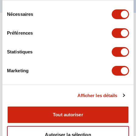
Sélection
Nécessaires
du
consentement
+
Spécifications
Tout développer
Préférences
Aesthetic Specifications
Statistiques
Environmental Specifications
Marketing
Functional Specifications
Mechanical Specifications
Afficher les détails
Mounting and Installation Specifications
Tout autoriser
Autoriser la sélection