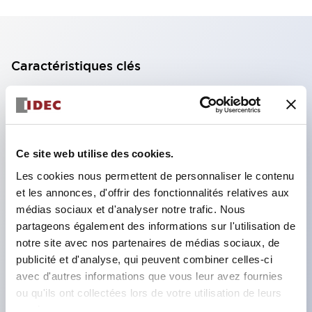
Caractéristiques clés
Bloc de contact à 2 étages avec 2 contacts,
permettant une configuration à 4 contacts
(assurant l'isolation entre les 2 contacts).
Ce site web utilise des cookies.
Profondeur du panneau de 39,9 mm (*bloc de
Les cookies nous permettent de personnaliser le contenu
contact à 11 étages), 59,9 mm (*bloc de contact à
et les annonces, d'offrir des fonctionnalités relatives aux
22 étages). Conception peu encombrante
médias sociaux et d'analyser notre trafic. Nous
possible.
partageons également des informations sur l'utilisation de
notre site avec nos partenaires de médias sociaux, de
Structure de sécurité de 3e génération :
publicité et d'analyse, qui peuvent combiner celles-ci
déclenchement à 2 actions, garde intégrée,
avec d'autres informations que vous leur avez fournies
structure de protection des doigts IP20.
ou qu'ils ont collectées lors de votre utilisation de leurs
services.