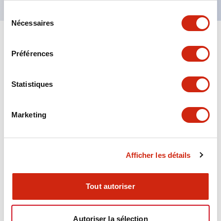
Sélection
Nécessaires
du
consentement
+
Spécifications
Tout développer
Préférences
Aesthetic Specifications
Statistiques
Environmental Specifications
Marketing
Functional Specifications
Mechanical Specifications
Afficher les détails
Mounting and Installation Specifications
Tout autoriser
Autoriser la sélection