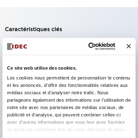
Caractéristiques clés
Bloc de contact à 2 étages avec 2 contacts,
permettant une configuration à 4 contacts
(assurant l'isolation entre les 2 contacts).
Ce site web utilise des cookies.
Profondeur du panneau de 39,9 mm (*bloc de
Les cookies nous permettent de personnaliser le contenu
contact à 11 étages), 59,9 mm (*bloc de contact à
et les annonces, d'offrir des fonctionnalités relatives aux
22 étages). Conception peu encombrante
médias sociaux et d'analyser notre trafic. Nous
possible.
partageons également des informations sur l'utilisation de
notre site avec nos partenaires de médias sociaux, de
Structure de sécurité de 3e génération :
publicité et d'analyse, qui peuvent combiner celles-ci
déclenchement à 2 actions, garde intégrée,
avec d'autres informations que vous leur avez fournies
structure de protection des doigts IP20.
ou qu'ils ont collectées lors de votre utilisation de leurs
services.