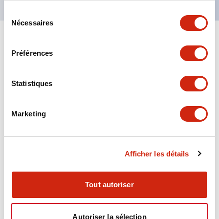
Sélection
Nécessaires
du
consentement
+
Spécifications
Tout développer
Préférences
Aesthetic Specifications
Statistiques
Environmental Specifications
Marketing
Functional Specifications
Mechanical Specifications
Afficher les détails
Mounting and Installation Specifications
Tout autoriser
Autoriser la sélection