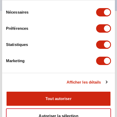
Sélection
Nécessaires
du
consentement
+
Spécifications
Tout développer
Préférences
Aesthetic Specifications
Statistiques
Environmental Specifications
Marketing
Functional Specifications
Mechanical Specifications
Afficher les détails
Mounting and Installation Specifications
Tout autoriser
Autoriser la sélection