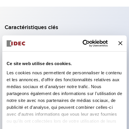
Caractéristiques clés
Bloc de contact à 2 étages avec 2 contacts,
permettant une configuration à 4 contacts
(assurant l'isolation entre les 2 contacts).
Ce site web utilise des cookies.
Profondeur du panneau de 39,9 mm (*bloc de
Les cookies nous permettent de personnaliser le contenu
contact à 11 étages), 59,9 mm (*bloc de contact à
et les annonces, d'offrir des fonctionnalités relatives aux
22 étages). Conception peu encombrante
médias sociaux et d'analyser notre trafic. Nous
possible.
partageons également des informations sur l'utilisation de
notre site avec nos partenaires de médias sociaux, de
Structure de sécurité de 3e génération :
publicité et d'analyse, qui peuvent combiner celles-ci
déclenchement à 2 actions, garde intégrée,
avec d'autres informations que vous leur avez fournies
structure de protection des doigts IP20.
ou qu'ils ont collectées lors de votre utilisation de leurs
services.