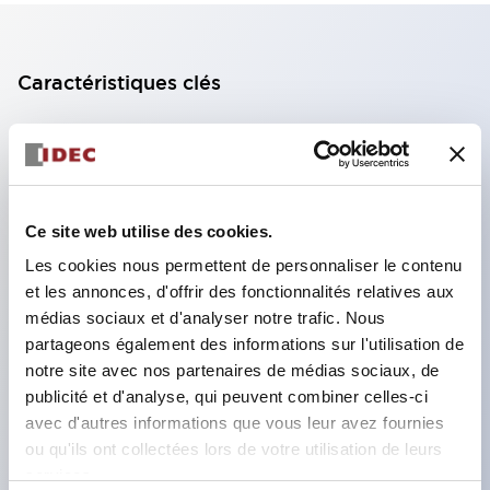
Caractéristiques clés
Bloc de contact à 2 étages avec 2 contacts,
permettant une configuration à 4 contacts
(assurant l'isolation entre les 2 contacts).
Ce site web utilise des cookies.
Profondeur du panneau de 39,9 mm (*bloc de
Les cookies nous permettent de personnaliser le contenu
contact à 11 étages), 59,9 mm (*bloc de contact à
et les annonces, d'offrir des fonctionnalités relatives aux
22 étages). Conception peu encombrante
médias sociaux et d'analyser notre trafic. Nous
possible.
partageons également des informations sur l'utilisation de
Structure de sécurité de 3e génération :
notre site avec nos partenaires de médias sociaux, de
publicité et d'analyse, qui peuvent combiner celles-ci
déclenchement à 2 actions, garde intégrée,
avec d'autres informations que vous leur avez fournies
structure de protection des doigts IP20.
ou qu'ils ont collectées lors de votre utilisation de leurs
services.