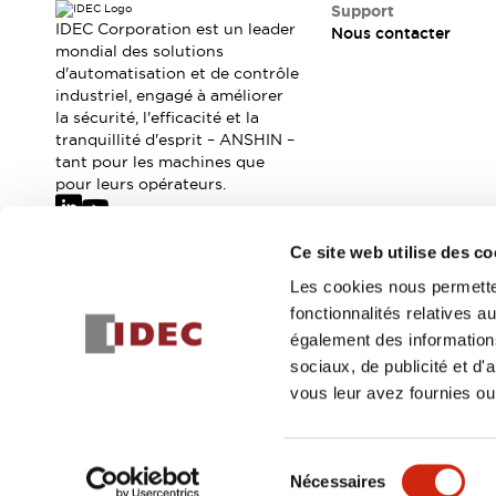
Où acheter
Support
IDEC Corporation est un leader
Nous contacter
Distributeurs en ligne
mondial des solutions
d'automatisation et de contrôle
industriel, engagé à améliorer
la sécurité, l'efficacité et la
tranquillité d'esprit – ANSHIN –
tant pour les machines que
pour leurs opérateurs.
Ce site web utilise des co
Abonnez-vous à notre newsletter
Les cookies nous permetten
fonctionnalités relatives 
Inscrivez-vou
également des informations
sociaux, de publicité et d
vous leur avez fournies ou 
© 2026 IDEC Corporation
Politique de confidentialité
Cond
Sélection
Nécessaires
DÉTAILS DU PROD
du