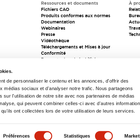
Ressources et documents
À pr
Fichiers CAO
Relat
Produits conformes aux normes
Bure
Documentation
Actua
Webinaires
Trava
Presse
Tech
Vidéothèque
Téléchargements et Mises à jour
Conformité
Rapports de vulnérabilité
Solution de sécurité
okies.
t de personnaliser le contenu et les annonces, d'offrir des
aux médias sociaux et d'analyser notre trafic. Nous partageons
s
 sur l'utilisation de notre site avec nos partenaires de médias
'analyse, qui peuvent combiner celles-ci avec d'autres informatio
qu'ils ont collectées lors de votre utilisation de leurs services.
itions générales
Préférences
Statistiques
Market
UIT
CARACTÉRISTIQUES CLÉS
SPÉCIFICATIONS
D