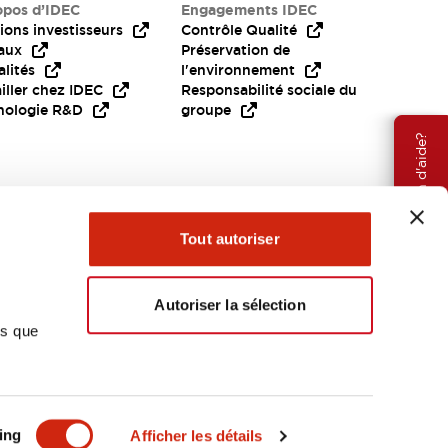
opos d’IDEC
Engagements IDEC
ions investisseurs
Contrôle Qualité
aux
Préservation de
lités
l'environnement
iller chez IDEC
Responsabilité sociale du
nologie R&D
groupe
Besoin d'aide?
Tout autoriser
Autoriser la sélection
ns que
EMEA
ing
Afficher les détails
OCUMENTS ET FICHIERS