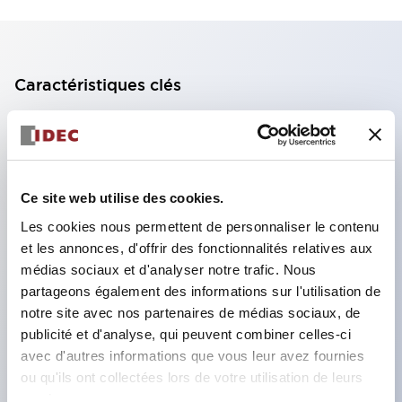
Caractéristiques clés
Bloc de contact à 2 étages avec 2 contacts,
permettant une configuration à 4 contacts
(assurant l'isolation entre les 2 contacts).
Ce site web utilise des cookies.
Profondeur du panneau de 39,9 mm (*bloc de
Les cookies nous permettent de personnaliser le contenu
contact à 11 étages), 59,9 mm (*bloc de contact à
et les annonces, d'offrir des fonctionnalités relatives aux
22 étages). Conception peu encombrante
médias sociaux et d'analyser notre trafic. Nous
possible.
partageons également des informations sur l'utilisation de
notre site avec nos partenaires de médias sociaux, de
Structure de sécurité de 3e génération :
publicité et d'analyse, qui peuvent combiner celles-ci
déclenchement à 2 actions, garde intégrée,
avec d'autres informations que vous leur avez fournies
structure de protection des doigts IP20.
ou qu'ils ont collectées lors de votre utilisation de leurs
services.