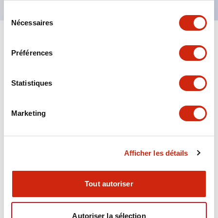
Sélection
Nécessaires
du
consentement
+
Spécifications
Tout développer
Préférences
Aesthetic Specifications
Statistiques
Environmental Specifications
Marketing
Functional Specifications
Mechanical Specifications
Afficher les détails
Mounting and Installation Specifications
Tout autoriser
Autoriser la sélection