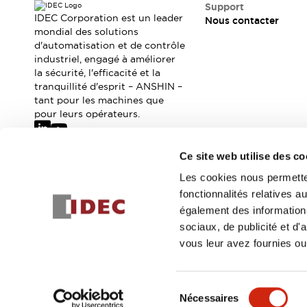
Où acheter
Support
IDEC Corporation est un leader
Nous contacter
Distributeurs en ligne
mondial des solutions
d'automatisation et de contrôle
industriel, engagé à améliorer
la sécurité, l'efficacité et la
tranquillité d'esprit – ANSHIN –
tant pour les machines que
pour leurs opérateurs.
Ce site web utilise des co
Abonnez-vous à notre newsletter
Les cookies nous permetten
fonctionnalités relatives 
Inscrivez-vou
également des informations
sociaux, de publicité et d
vous leur avez fournies ou 
© 2026 IDEC Corporation
Politique de confidentialité
Cond
Sélection
Nécessaires
DÉTAILS DU PROD
du