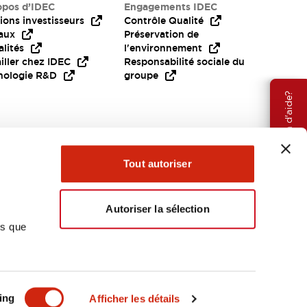
opos d’IDEC
Engagements IDEC
ions investisseurs
Contrôle Qualité
aux
Préservation de
lités
l'environnement
iller chez IDEC
Responsabilité sociale du
nologie R&D
groupe
Besoin d'aide?
Tout autoriser
Autoriser la sélection
ns que
EMEA
ing
Afficher les détails
OCUMENTS ET FICHIERS