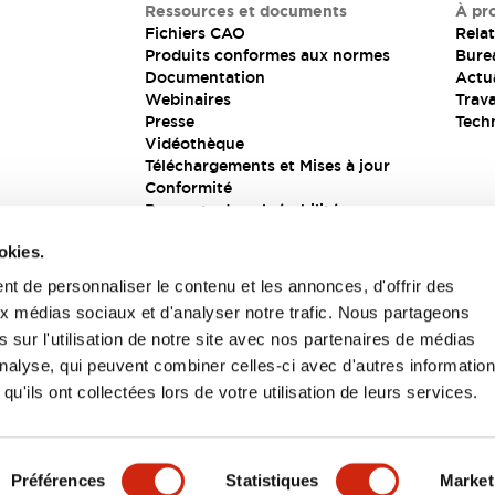
Ressources et documents
À pr
Fichiers CAO
Relat
Produits conformes aux normes
Bure
Documentation
Actua
Webinaires
Trava
Presse
Tech
Vidéothèque
Téléchargements et Mises à jour
Conformité
Rapports de vulnérabilité
Solution de sécurité
okies.
t de personnaliser le contenu et les annonces, d'offrir des
aux médias sociaux et d'analyser notre trafic. Nous partageons
s
 sur l'utilisation de notre site avec nos partenaires de médias
'analyse, qui peuvent combiner celles-ci avec d'autres informatio
qu'ils ont collectées lors de votre utilisation de leurs services.
itions générales
Préférences
Statistiques
Market
UIT
CARACTÉRISTIQUES CLÉS
SPÉCIFICATIONS
D