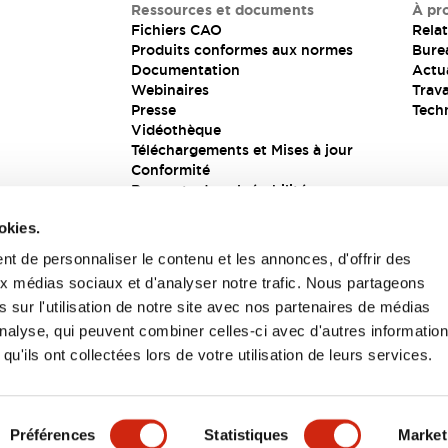
Ressources et documents
À pr
Fichiers CAO
Relat
Produits conformes aux normes
Bure
Documentation
Actua
Webinaires
Trava
Presse
Tech
Vidéothèque
Téléchargements et Mises à jour
Conformité
Rapports de vulnérabilité
Solution de sécurité
okies.
t de personnaliser le contenu et les annonces, d'offrir des
aux médias sociaux et d'analyser notre trafic. Nous partageons
s
 sur l'utilisation de notre site avec nos partenaires de médias
'analyse, qui peuvent combiner celles-ci avec d'autres informatio
qu'ils ont collectées lors de votre utilisation de leurs services.
itions générales
Préférences
Statistiques
Market
UIT
CARACTÉRISTIQUES CLÉS
SPÉCIFICATIONS
D