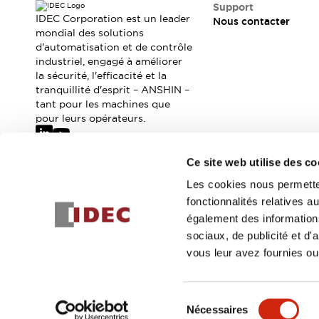
Où acheter
Support
IDEC Corporation est un leader
Nous contacter
Distributeurs en ligne
mondial des solutions
d'automatisation et de contrôle
industriel, engagé à améliorer
la sécurité, l'efficacité et la
tranquillité d'esprit – ANSHIN –
tant pour les machines que
pour leurs opérateurs.
Ce site web utilise des co
Abonnez-vous à notre newsletter
Les cookies nous permetten
fonctionnalités relatives 
Inscrivez-vou
également des informations
sociaux, de publicité et d
vous leur avez fournies ou 
© 2026 IDEC Corporation
Politique de confidentialité
Cond
Sélection
Nécessaires
DÉTAILS DU PROD
du