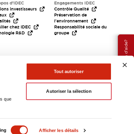
opos d’IDEC
Engagements IDEC
ions investisseurs
Contrôle Qualité
aux
Préservation de
lités
l'environnement
iller chez IDEC
Responsabilité sociale du
nologie R&D
groupe
Besoin d'aide?
Tout autoriser
Autoriser la sélection
ns que
EMEA
ing
Afficher les détails
OCUMENTS ET FICHIERS