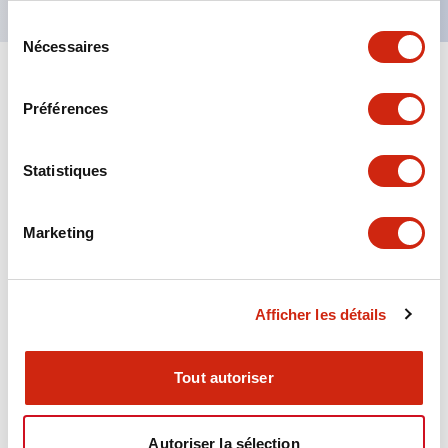
Sélection
Nécessaires
du
consentement
+
Spécifications
Tout développer
Préférences
Aesthetic Specifications
Statistiques
Environmental Specifications
Marketing
Functional Specifications
Mechanical Specifications
Afficher les détails
Mounting and Installation Specifications
Tout autoriser
Autoriser la sélection