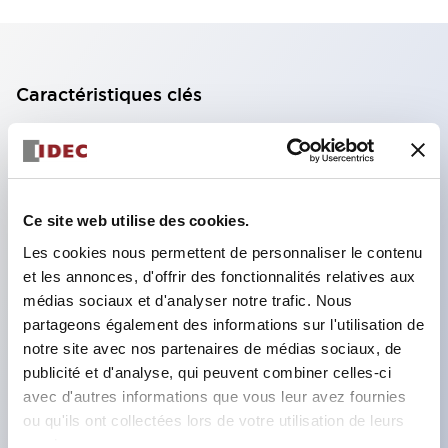
Caractéristiques clés
Bloc de contact à 2 étages avec 2 contacts,
permettant une configuration à 4 contacts
(assurant l'isolation entre les 2 contacts).
Ce site web utilise des cookies.
Profondeur du panneau de 39,9 mm (*bloc de
Les cookies nous permettent de personnaliser le contenu
contact à 11 étages), 59,9 mm (*bloc de contact à
et les annonces, d'offrir des fonctionnalités relatives aux
22 étages). Conception peu encombrante
médias sociaux et d'analyser notre trafic. Nous
possible.
partageons également des informations sur l'utilisation de
notre site avec nos partenaires de médias sociaux, de
Structure de sécurité de 3e génération :
publicité et d'analyse, qui peuvent combiner celles-ci
déclenchement à 2 actions, garde intégrée,
avec d'autres informations que vous leur avez fournies
structure de protection des doigts IP20.
ou qu'ils ont collectées lors de votre utilisation de leurs
services.