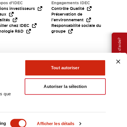
opos d’IDEC
Engagements IDEC
ions investisseurs
Contrôle Qualité
aux
Préservation de
lités
l'environnement
iller chez IDEC
Responsabilité sociale du
nologie R&D
groupe
Besoin d'aide?
Tout autoriser
Autoriser la sélection
ns que
EMEA
ing
Afficher les détails
OCUMENTS ET FICHIERS