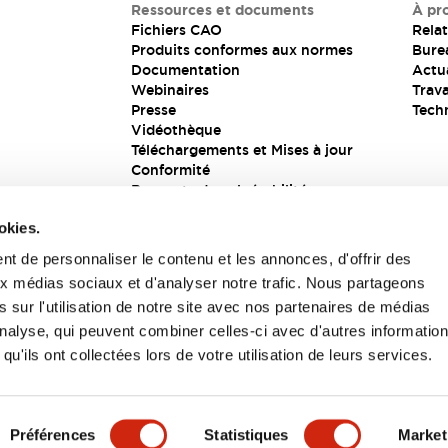
Ressources et documents
À pr
Fichiers CAO
Relat
Produits conformes aux normes
Bure
Documentation
Actua
Webinaires
Trava
Presse
Tech
Vidéothèque
Téléchargements et Mises à jour
Conformité
Rapports de vulnérabilité
Solution de sécurité
okies.
t de personnaliser le contenu et les annonces, d'offrir des
aux médias sociaux et d'analyser notre trafic. Nous partageons
s
 sur l'utilisation de notre site avec nos partenaires de médias
'analyse, qui peuvent combiner celles-ci avec d'autres informatio
qu'ils ont collectées lors de votre utilisation de leurs services.
itions générales
Préférences
Statistiques
Market
UIT
CARACTÉRISTIQUES CLÉS
SPÉCIFICATIONS
D