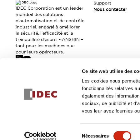
Où acheter
Support
IDEC Corporation est un leader
Nous contacter
Distributeurs en ligne
mondial des solutions
d'automatisation et de contrôle
industriel, engagé à améliorer
la sécurité, l'efficacité et la
tranquillité d'esprit – ANSHIN –
tant pour les machines que
pour leurs opérateurs.
Ce site web utilise des co
Abonnez-vous à notre newsletter
Les cookies nous permetten
fonctionnalités relatives 
Inscrivez-vou
également des informations
sociaux, de publicité et d
vous leur avez fournies ou 
© 2026 IDEC Corporation
Politique de confidentialité
Cond
Sélection
Nécessaires
DÉTAILS DU PROD
du