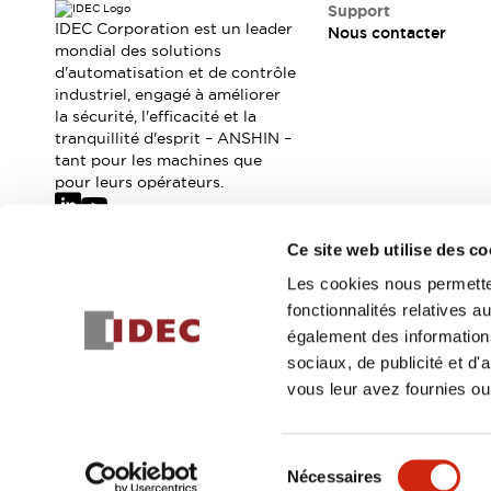
Où acheter
Support
IDEC Corporation est un leader
Nous contacter
Distributeurs en ligne
mondial des solutions
d'automatisation et de contrôle
industriel, engagé à améliorer
la sécurité, l'efficacité et la
tranquillité d'esprit – ANSHIN –
tant pour les machines que
pour leurs opérateurs.
Ce site web utilise des co
Abonnez-vous à notre newsletter
Les cookies nous permetten
fonctionnalités relatives 
Inscrivez-vou
également des informations
sociaux, de publicité et d
vous leur avez fournies ou 
© 2026 IDEC Corporation
Politique de confidentialité
Cond
Sélection
Nécessaires
DÉTAILS DU PROD
du