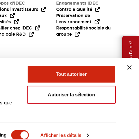
opos d’IDEC
Engagements IDEC
ions investisseurs
Contrôle Qualité
aux
Préservation de
lités
l'environnement
iller chez IDEC
Responsabilité sociale du
nologie R&D
groupe
Besoin d'aide?
Tout autoriser
Autoriser la sélection
ns que
EMEA
ing
Afficher les détails
OCUMENTS ET FICHIERS