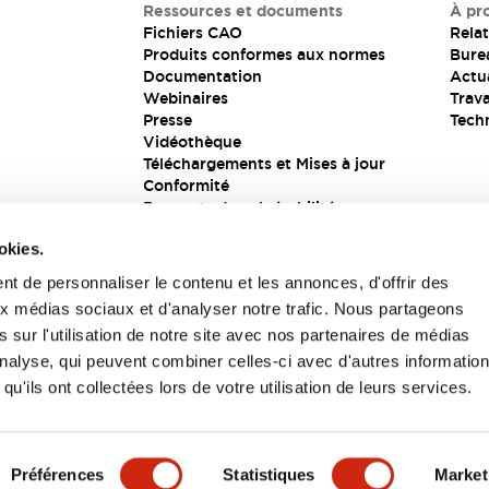
Ressources et documents
À pr
Fichiers CAO
Relat
Produits conformes aux normes
Bure
Documentation
Actua
Webinaires
Trava
Presse
Tech
Vidéothèque
Téléchargements et Mises à jour
Conformité
Rapports de vulnérabilité
Solution de sécurité
okies.
t de personnaliser le contenu et les annonces, d'offrir des
aux médias sociaux et d'analyser notre trafic. Nous partageons
s
 sur l'utilisation de notre site avec nos partenaires de médias
'analyse, qui peuvent combiner celles-ci avec d'autres informatio
qu'ils ont collectées lors de votre utilisation de leurs services.
itions générales
Préférences
Statistiques
Market
UIT
CARACTÉRISTIQUES CLÉS
SPÉCIFICATIONS
D