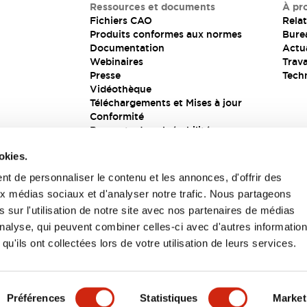
Ressources et documents
À pr
Fichiers CAO
Relat
Produits conformes aux normes
Bure
Documentation
Actua
Webinaires
Trava
Presse
Tech
Vidéothèque
Téléchargements et Mises à jour
Conformité
Rapports de vulnérabilité
Solution de sécurité
okies.
t de personnaliser le contenu et les annonces, d'offrir des
aux médias sociaux et d'analyser notre trafic. Nous partageons
s
 sur l'utilisation de notre site avec nos partenaires de médias
'analyse, qui peuvent combiner celles-ci avec d'autres informatio
qu'ils ont collectées lors de votre utilisation de leurs services.
itions générales
Préférences
Statistiques
Market
UIT
CARACTÉRISTIQUES CLÉS
SPÉCIFICATIONS
D