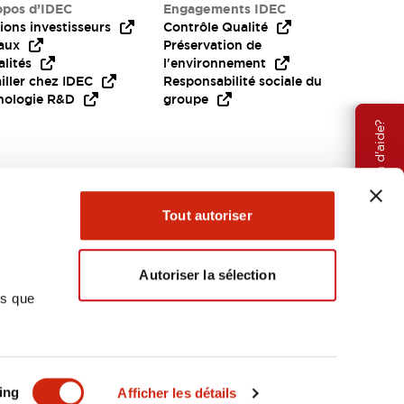
opos d’IDEC
Engagements IDEC
ions investisseurs
Contrôle Qualité
aux
Préservation de
lités
l'environnement
iller chez IDEC
Responsabilité sociale du
nologie R&D
groupe
Besoin d'aide?
Tout autoriser
Autoriser la sélection
ns que
EMEA
ing
Afficher les détails
OCUMENTS ET FICHIERS