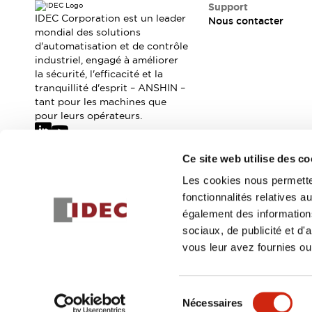
Où acheter
Support
IDEC Corporation est un leader
Nous contacter
Distributeurs en ligne
mondial des solutions
d'automatisation et de contrôle
industriel, engagé à améliorer
la sécurité, l'efficacité et la
tranquillité d'esprit – ANSHIN –
tant pour les machines que
pour leurs opérateurs.
Ce site web utilise des co
Abonnez-vous à notre newsletter
Les cookies nous permetten
fonctionnalités relatives 
Inscrivez-vou
également des informations
sociaux, de publicité et d
vous leur avez fournies ou 
© 2026 IDEC Corporation
Politique de confidentialité
Cond
Sélection
Nécessaires
DÉTAILS DU PROD
du