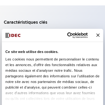
Caractéristiques clés
Bloc de contact à 2 étages avec 2 contacts,
permettant une configuration à 4 contacts
(assurant l'isolation entre les 2 contacts).
Ce site web utilise des cookies.
Profondeur du panneau de 39,9 mm (*bloc de
Les cookies nous permettent de personnaliser le contenu
contact à 11 étages), 59,9 mm (*bloc de contact à
et les annonces, d'offrir des fonctionnalités relatives aux
22 étages). Conception peu encombrante
médias sociaux et d'analyser notre trafic. Nous
possible.
partageons également des informations sur l'utilisation de
notre site avec nos partenaires de médias sociaux, de
Structure de sécurité de 3e génération :
publicité et d'analyse, qui peuvent combiner celles-ci
déclenchement à 2 actions, garde intégrée,
avec d'autres informations que vous leur avez fournies
structure de protection des doigts IP20.
ou qu'ils ont collectées lors de votre utilisation de leurs
services.