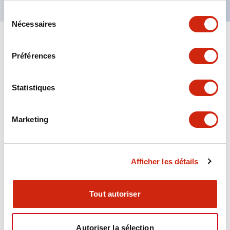
Sélection
Nécessaires
du
consentement
+
Spécifications
Tout développer
Préférences
Aesthetic Specifications
Statistiques
Environmental Specifications
Marketing
Functional Specifications
Mechanical Specifications
Afficher les détails
Mounting and Installation Specifications
Tout autoriser
Autoriser la sélection