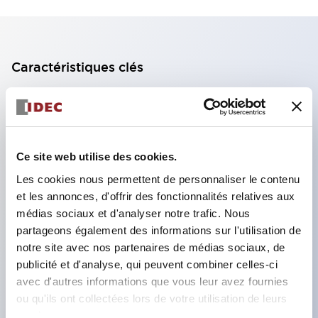
Caractéristiques clés
Bloc de contact à 2 étages avec 2 contacts,
permettant une configuration à 4 contacts
(assurant l'isolation entre les 2 contacts).
Ce site web utilise des cookies.
Profondeur du panneau de 39,9 mm (*bloc de
Les cookies nous permettent de personnaliser le contenu
contact à 11 étages), 59,9 mm (*bloc de contact à
et les annonces, d'offrir des fonctionnalités relatives aux
22 étages). Conception peu encombrante
médias sociaux et d'analyser notre trafic. Nous
possible.
partageons également des informations sur l'utilisation de
notre site avec nos partenaires de médias sociaux, de
Structure de sécurité de 3e génération :
publicité et d'analyse, qui peuvent combiner celles-ci
déclenchement à 2 actions, garde intégrée,
avec d'autres informations que vous leur avez fournies
structure de protection des doigts IP20.
ou qu'ils ont collectées lors de votre utilisation de leurs
services.