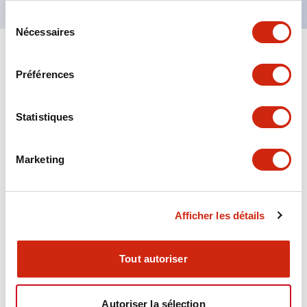
Sélection
Nécessaires
du
consentement
+
Spécifications
Tout développer
Préférences
Aesthetic Specifications
Statistiques
Environmental Specifications
Marketing
Functional Specifications
Mechanical Specifications
Afficher les détails
Mounting and Installation Specifications
Tout autoriser
Autoriser la sélection