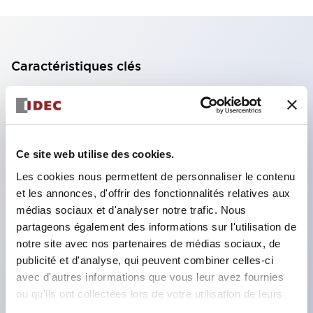
Caractéristiques clés
Bloc de contact à 2 étages avec 2 contacts,
permettant une configuration à 4 contacts
(assurant l'isolation entre les 2 contacts).
Ce site web utilise des cookies.
Profondeur du panneau de 39,9 mm (*bloc de
Les cookies nous permettent de personnaliser le contenu
contact à 11 étages), 59,9 mm (*bloc de contact à
et les annonces, d'offrir des fonctionnalités relatives aux
22 étages). Conception peu encombrante
médias sociaux et d'analyser notre trafic. Nous
possible.
partageons également des informations sur l'utilisation de
notre site avec nos partenaires de médias sociaux, de
Structure de sécurité de 3e génération :
publicité et d'analyse, qui peuvent combiner celles-ci
déclenchement à 2 actions, garde intégrée,
avec d'autres informations que vous leur avez fournies
structure de protection des doigts IP20.
ou qu'ils ont collectées lors de votre utilisation de leurs
services.