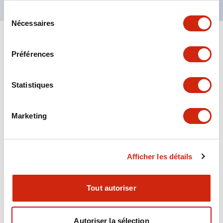
Sélection
Nécessaires
du
consentement
+
Spécifications
Tout développer
Préférences
Aesthetic Specifications
Statistiques
Environmental Specifications
Marketing
Functional Specifications
Mechanical Specifications
Afficher les détails
Mounting and Installation Specifications
Tout autoriser
Autoriser la sélection