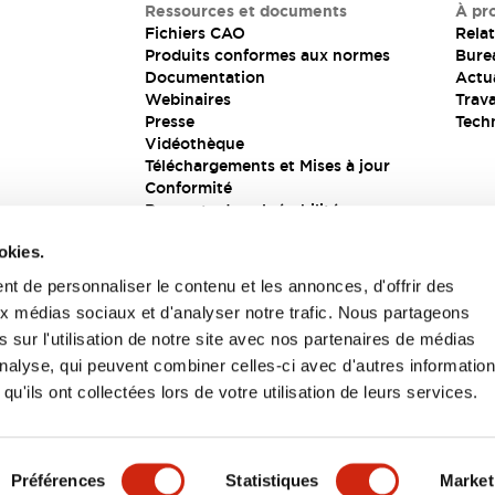
Ressources et documents
À pr
Fichiers CAO
Relat
Produits conformes aux normes
Bure
Documentation
Actua
Webinaires
Trava
Presse
Tech
Vidéothèque
Téléchargements et Mises à jour
Conformité
Rapports de vulnérabilité
Solution de sécurité
okies.
t de personnaliser le contenu et les annonces, d'offrir des
aux médias sociaux et d'analyser notre trafic. Nous partageons
s
 sur l'utilisation de notre site avec nos partenaires de médias
'analyse, qui peuvent combiner celles-ci avec d'autres informatio
qu'ils ont collectées lors de votre utilisation de leurs services.
itions générales
Préférences
Statistiques
Market
UIT
CARACTÉRISTIQUES CLÉS
SPÉCIFICATIONS
D