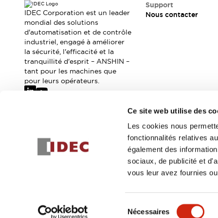
Où acheter
Support
IDEC Corporation est un leader
Nous contacter
Distributeurs en ligne
mondial des solutions
d'automatisation et de contrôle
industriel, engagé à améliorer
la sécurité, l'efficacité et la
tranquillité d'esprit – ANSHIN –
tant pour les machines que
pour leurs opérateurs.
Ce site web utilise des co
Abonnez-vous à notre newsletter
Les cookies nous permetten
fonctionnalités relatives 
Inscrivez-vou
également des informations
sociaux, de publicité et d
vous leur avez fournies ou 
© 2026 IDEC Corporation
Politique de confidentialité
Cond
Sélection
Nécessaires
DÉTAILS DU PROD
du