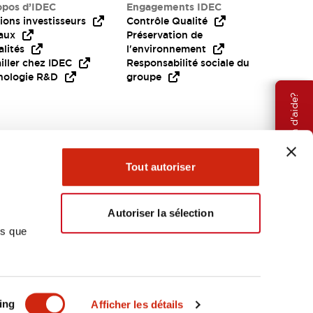
opos d’IDEC
Engagements IDEC
ions investisseurs
Contrôle Qualité
aux
Préservation de
lités
l'environnement
iller chez IDEC
Responsabilité sociale du
nologie R&D
groupe
Besoin d'aide?
Tout autoriser
Autoriser la sélection
ns que
EMEA
ing
Afficher les détails
OCUMENTS ET FICHIERS