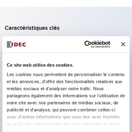
Caractéristiques clés
Bloc de contact à 2 étages avec 2 contacts,
permettant une configuration à 4 contacts
(assurant l'isolation entre les 2 contacts).
Ce site web utilise des cookies.
Profondeur du panneau de 39,9 mm (*bloc de
Les cookies nous permettent de personnaliser le contenu
contact à 11 étages), 59,9 mm (*bloc de contact à
et les annonces, d'offrir des fonctionnalités relatives aux
22 étages). Conception peu encombrante
médias sociaux et d'analyser notre trafic. Nous
possible.
partageons également des informations sur l'utilisation de
notre site avec nos partenaires de médias sociaux, de
Structure de sécurité de 3e génération :
publicité et d'analyse, qui peuvent combiner celles-ci
déclenchement à 2 actions, garde intégrée,
avec d'autres informations que vous leur avez fournies
structure de protection des doigts IP20.
ou qu'ils ont collectées lors de votre utilisation de leurs
services.