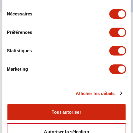
Sélection
Nécessaires
du
consentement
+
Spécifications
Tout développer
Préférences
Aesthetic Specifications
Statistiques
Environmental Specifications
Marketing
Functional Specifications
Mechanical Specifications
Afficher les détails
Mounting and Installation Specifications
Tout autoriser
Autoriser la sélection